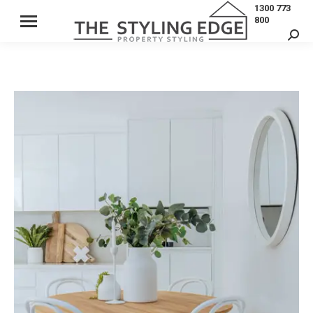
1300 773
800
Sear