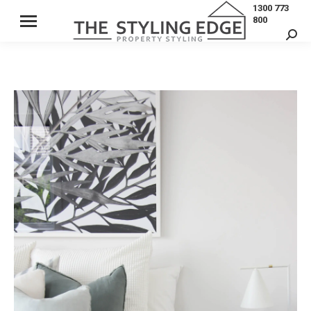
1300 773
800
Sear