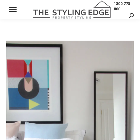
1300 773
800
Sear