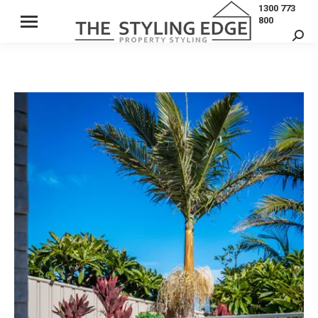
1300 773
800
Sear